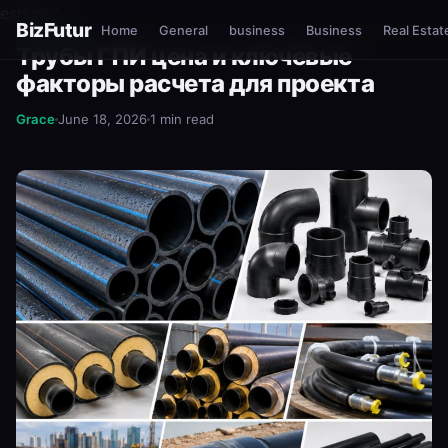
esnure?
BizFutur
Home
General
business
Business
Real Estat
BUSINESS
Трубы ГПИ цена и ключевые
факторы расчета для проекта
Grace
June 18, 2026
1 min read