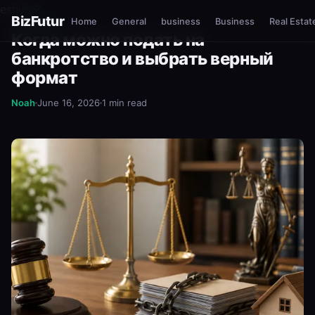
esnure?
BizFutur
Home
General
business
Business
Real Estat
BUSINESS
Когда можно подать на
банкротство и выбрать верный
формат
Noah
June 16, 2026
1 min read