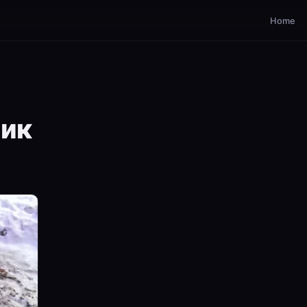
Home
ик