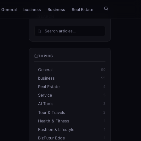
General
business
Business
Real Estate
SEARCH
TOPICS
General
90
business
55
Real Estate
4
Service
3
AI Tools
3
Tour & Travels
2
Health & Fitness
1
Fashion & Lifestyle
1
BizFutur Edge
1