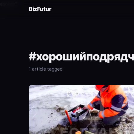
esnure?
BizFutur
#хорошийподрядч
1 article tagged