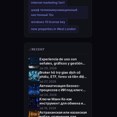
internet marketing 1on1
шкаф телекоммуникационный
настенный 12u
windows 10 license key
new properties in West London
RECENT
Experiencia de uso con
señales, gráficos y gestión
del riesgo
Jul 29, 2026
Broker hỗ trợ giao dịch cổ
phiếu, ETF, forex và tiền điện
tử
Jul 27, 2026
Автоматизация бизнес-
процессов с ИИ под ключ:
кого выбрать
Jul 24, 2026
Ключи Манн Ко как
инструмент для обмена и
пополнения Steam
Jul 16, 2026
Астраханская или казахская
вобла: сравнение для