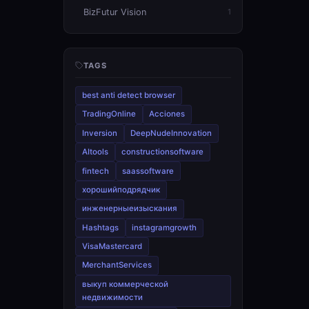
BizFutur Vision
1
TAGS
best anti detect browser
TradingOnline
Acciones
Inversion
DeepNudeInnovation
AItools
constructionsoftware
fintech
saassoftware
хорошийподрядчик
инженерныеизыскания
Hashtags
instagramgrowth
VisaMastercard
MerchantServices
выкуп коммерческой
недвижимости