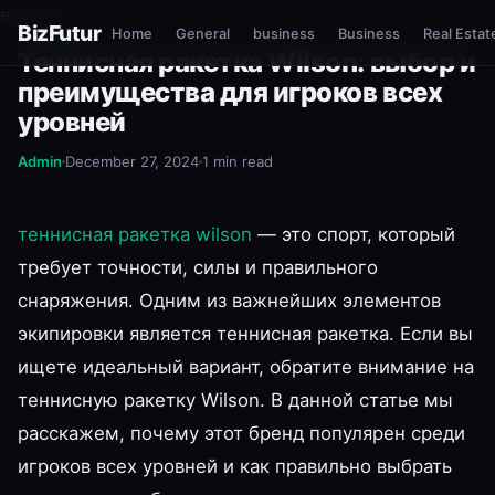
esnure?
BizFutur
Home
General
business
Business
Real Estat
GENERAL
Теннисная ракетка Wilson: выбор и
преимущества для игроков всех
уровней
Admin
December 27, 2024
1 min read
теннисная ракетка wilson
— это спорт, который
требует точности, силы и правильного
снаряжения. Одним из важнейших элементов
экипировки является теннисная ракетка. Если вы
ищете идеальный вариант, обратите внимание на
теннисную ракетку Wilson. В данной статье мы
расскажем, почему этот бренд популярен среди
игроков всех уровней и как правильно выбрать