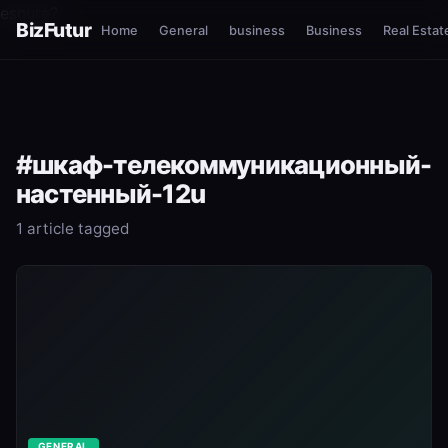
esnure?
BizFutur
Home
General
business
Business
Real Estat
#шкаф-телекоммуникационный-
настенный-12u
1 article tagged
GENERAL