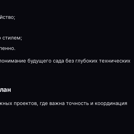
йство;
 стилем;
пенно.
онимание будущего сада без глубоких технических
план
жных проектов, где важна точность и координация