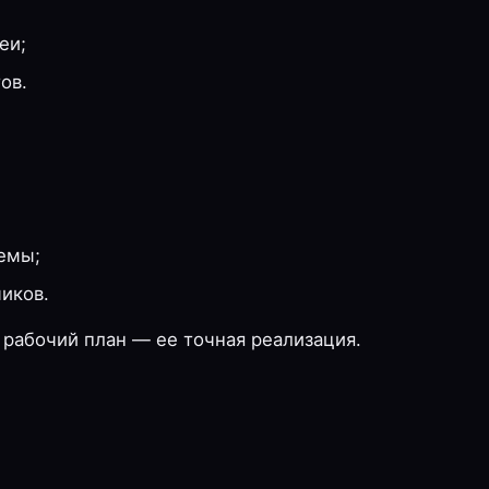
еи;
ов.
емы;
иков.
а рабочий план — ее точная реализация.