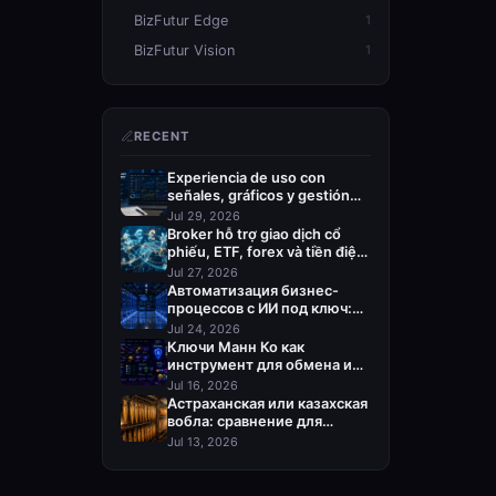
BizFutur Edge
1
BizFutur Vision
1
RECENT
Experiencia de uso con
señales, gráficos y gestión
del riesgo
Jul 29, 2026
Broker hỗ trợ giao dịch cổ
phiếu, ETF, forex và tiền điện
tử
Jul 27, 2026
Автоматизация бизнес-
процессов с ИИ под ключ:
кого выбрать
Jul 24, 2026
Ключи Манн Ко как
инструмент для обмена и
пополнения Steam
Jul 16, 2026
Астраханская или казахская
вобла: сравнение для
оптовой закупки
Jul 13, 2026