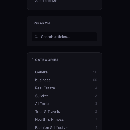
Заключение
SEARCH
CATEGORIES
General
90
business
55
Real Estate
4
Service
3
AI Tools
3
Tour & Travels
2
Health & Fitness
1
Fashion & Lifestyle
1