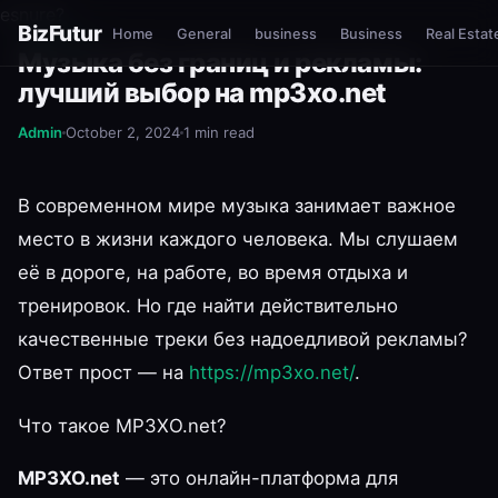
esnure?
BizFutur
Home
General
business
Business
Real Estat
GENERAL
Музыка без границ и рекламы:
лучший выбор на mp3xo.net
Admin
October 2, 2024
1 min read
В современном мире музыка занимает важное
место в жизни каждого человека. Мы слушаем
её в дороге, на работе, во время отдыха и
тренировок. Но где найти действительно
качественные треки без надоедливой рекламы?
Ответ прост — на
https://mp3xo.net/
.
Что такое MP3XO.net?
MP3XO.net
— это онлайн-платформа для