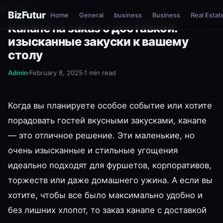
esnure?
BizFutur
Home
General
business
Business
Real Estat
GENERAL
Канапе на заказ с доставкой:
изысканные закуски к вашему
столу
Admin
February 8, 2025
1 min read
Когда вы планируете особое событие или хотите
порадовать гостей вкусными закусками, канапе
— это отличное решение. Эти маленькие, но
очень изысканные и стильные угощения
идеально подходят для фуршетов, корпоративов,
торжеств или даже домашнего ужина. А если вы
хотите, чтобы все было максимально удобно и
без лишних хлопот, то заказ канапе с доставкой