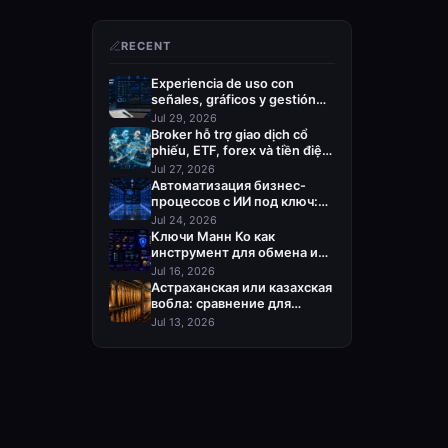
RECENT
Experiencia de uso con
señales, gráficos y gestión
del riesgo
Jul 29, 2026
Broker hỗ trợ giao dịch cổ
phiếu, ETF, forex và tiền điện
tử
Jul 27, 2026
Автоматизация бизнес-
процессов с ИИ под ключ:
кого выбрать
Jul 24, 2026
Ключи Манн Ко как
инструмент для обмена и
пополнения Steam
Jul 16, 2026
Астраханская или казахская
вобла: сравнение для
оптовой закупки
Jul 13, 2026