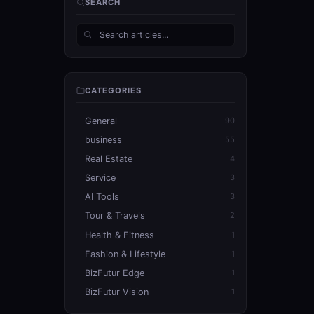
SEARCH
CATEGORIES
General
90
business
55
Real Estate
4
Service
3
AI Tools
3
Tour & Travels
2
Health & Fitness
1
Fashion & Lifestyle
1
BizFutur Edge
1
BizFutur Vision
1