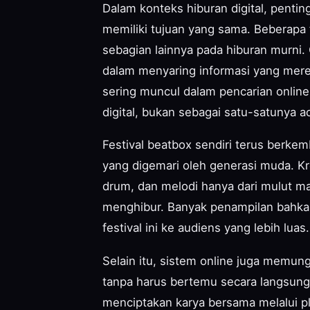
Dalam konteks hiburan digital, pent
memiliki tujuan yang sama. Beberapa
sebagian lainnya pada hiburan murni. O
dalam menyaring informasi yang mere
sering muncul dalam pencarian online
digital, bukan sebagai satu-satunya a
Festival beatbox sendiri terus berke
yang digemari oleh generasi muda. Kr
drum, dan melodi hanya dari mulut m
menghibur. Banyak penampilan bahkan
festival ini ke audiens yang lebih luas.
Selain itu, sistem online juga memun
tanpa harus bertemu secara langsung.
menciptakan karya bersama melalui pl