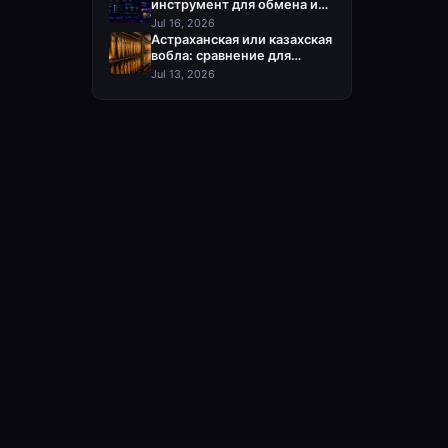
инструмент для обмена и
пополнения Steam
Jul 16, 2026
Астраханская или казахская
вобла: сравнение для
оптовой закупки
Jul 13, 2026