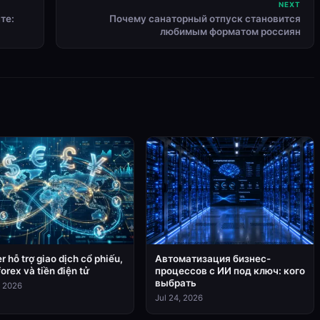
NEXT
те:
Почему санаторный отпуск становится
любимым форматом россиян
r hỗ trợ giao dịch cổ phiếu,
Автоматизация бизнес-
forex và tiền điện tử
процессов с ИИ под ключ: кого
выбрать
, 2026
Jul 24, 2026