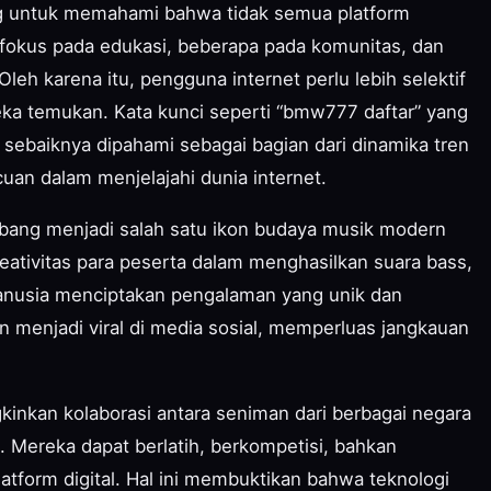
ing untuk memahami bahwa tidak semua platform
 fokus pada edukasi, beberapa pada komunitas, dan
leh karena itu, pengguna internet perlu lebih selektif
ka temukan. Kata kunci seperti “bmw777 daftar” yang
 sebaiknya dipahami sebagai bagian dari dinamika tren
cuan dalam menjelajahi dunia internet.
mbang menjadi salah satu ikon budaya musik modern
eativitas para peserta dalam menghasilkan suara bass,
anusia menciptakan pengalaman yang unik dan
 menjadi viral di media sosial, memperluas jangkauan
gkinkan kolaborasi antara seniman dari berbagai negara
 Mereka dapat berlatih, berkompetisi, bahkan
atform digital. Hal ini membuktikan bahwa teknologi