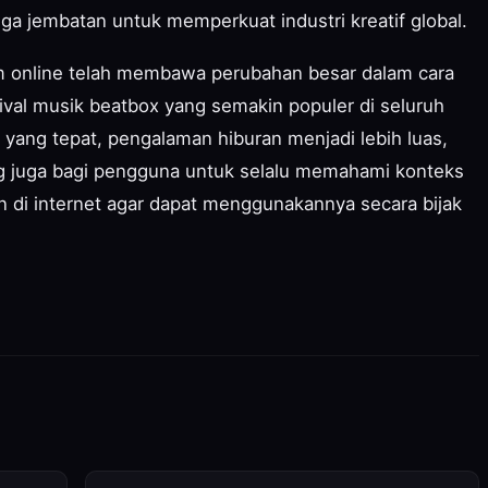
uga jembatan untuk memperkuat industri kreatif global.
 online telah membawa perubahan besar dalam cara
tival musik beatbox yang semakin populer di seluruh
yang tepat, pengalaman hiburan menjadi lebih luas,
ting juga bagi pengguna untuk selalu memahami konteks
 di internet agar dapat menggunakannya secara bijak