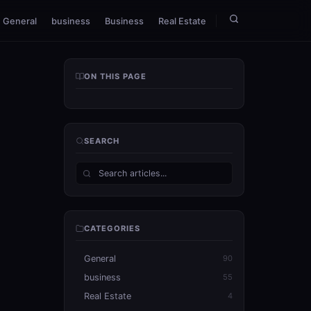
General
business
Business
Real Estate
ON THIS PAGE
SEARCH
CATEGORIES
General
90
business
55
Real Estate
4